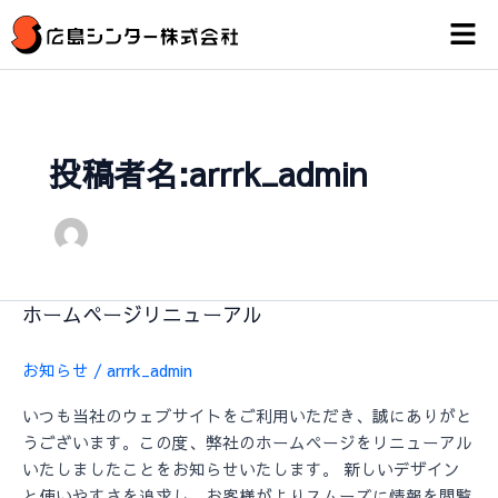
内
メ
容
ニ
を
ュ
ー
ス
キ
ッ
投稿者名:arrrk_admin
プ
ホームページリニューアル
ホ
ー
ム
お知らせ
/
arrrk_admin
ペ
いつも当社のウェブサイトをご利用いただき、誠にありがと
ー
うございます。この度、弊社のホームページをリニューアル
ジ
いたしましたことをお知らせいたします。 新しいデザイン
リ
と使いやすさを追求し、お客様がよりスムーズに情報を閲覧